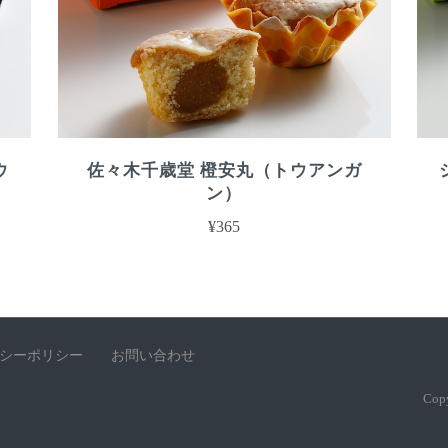
ウ
佐々木千歳堂 橙安丸（トウアンガ
ン）
¥365
シーポリシー
お問い合わせ
Cop