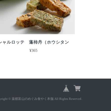
シャルロッテ 蓬柿丹（ホウシタン
¥365
yright © 薬都富山のめぐみ食やく本舗 All Rights Reserved.